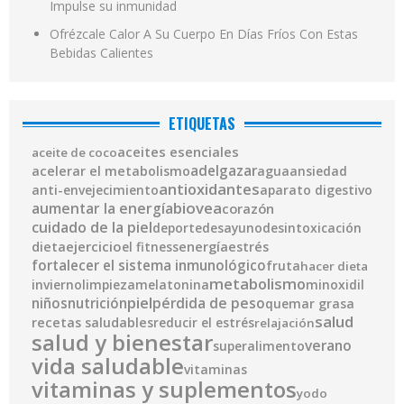
Impulse su inmunidad
Ofrézcale Calor A Su Cuerpo En Días Fríos Con Estas
Bebidas Calientes
ETIQUETAS
aceites esenciales
aceite de coco
adelgazar
acelerar el metabolismo
agua
ansiedad
antioxidantes
anti-envejecimiento
aparato digestivo
biovea
aumentar la energía
corazón
cuidado de la piel
deporte
desayuno
desintoxicación
ejercicio
energía
dieta
el fitness
estrés
fortalecer el sistema inmunológico
fruta
hacer dieta
metabolismo
invierno
limpieza
melatonina
minoxidil
piel
pérdida de peso
niños
nutrición
quemar grasa
salud
recetas saludables
reducir el estrés
relajación
salud y bienestar
verano
superalimento
vida saludable
vitaminas
vitaminas y suplementos
yodo