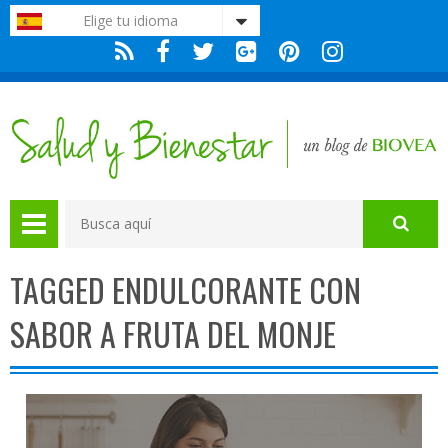
Nota:
Elige tu idioma
este
sitio
web
incluye
un
sistema
de
accesibilidad.
TAGGED ENDULCORANTE CON
SABOR A FRUTA DEL MONJE