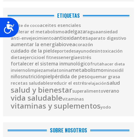
ETIQUETAS
Accesibilidad
aceites esenciales
aceite de coco
adelgazar
acelerar el metabolismo
agua
ansiedad
antioxidantes
anti-envejecimiento
aparato digestivo
biovea
aumentar la energía
corazón
cuidado de la piel
deporte
desayuno
desintoxicación
ejercicio
energía
dieta
el fitness
estrés
fortalecer el sistema inmunológico
fruta
hacer dieta
metabolismo
invierno
limpieza
melatonina
minoxidil
piel
pérdida de peso
niños
nutrición
quemar grasa
salud
recetas saludables
reducir el estrés
relajación
salud y bienestar
verano
superalimento
vida saludable
vitaminas
vitaminas y suplementos
yodo
SOBRE NOSOTROS