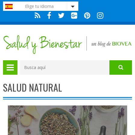
Nota:
Elige tu idioma
este
sitio
web
incluye
un
sistema
de
accesibilidad.
SALUD NATURAL