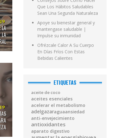
Consejos Sobre Cómo Hacer
Que Los Hábitos Saludables
Sean Una Segunda Naturaleza
019
Apoye su bienestar general y
 LA
mantengase saludable |
 LA
Impulse su inmunidad
RAL
Ofrézcale Calor A Su Cuerpo
En Días Fríos Con Estas
Bebidas Calientes
ETIQUETAS
aceite de coco
aceites esenciales
acelerar el metabolismo
019
adelgazar
agua
ansiedad
TAS
anti-envejecimiento
ARA
antioxidantes
EZA
aparato digestivo
biovea
aumentar la energía