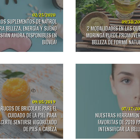
02/25/2020
LOS SUPLEMENTOS DE NATROL
09/30/2
RA BELLEZA, ENERGÍA Y SUEÑO
2 MODALIDADES EN LAS QUE
ESTÁN AHORA DISPONIBLES EN
MORINGA PUEDE PROMOVER
BIOVEA!
BELLEZA DE FORMA NATU
09/05/2019
TRUCOS DE BRICOLAJE PARE EL
07/17/2
CUIDADO DE LA PIEL PARA
NUESTRAS HERRAMIEN
CERTE SENTIRSE VIGORIZADO
FAVORITAS DE 2019 P
DE PIES A CABEZA
INTENSIFICAR LA BELL