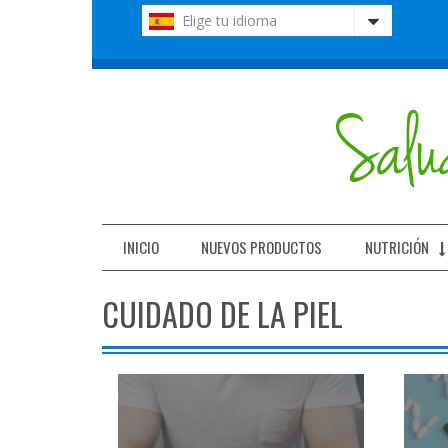
Nota:
Elige tu idioma
este
sitio
web
incluye
un
sistema
de
accesibilidad.
Presione
Control-
F11
INICIO
NUEVOS PRODUCTOS
NUTRICIÓN
para
ajustar
CUIDADO DE LA PIEL
el
sitio
web
a
las
personas
con