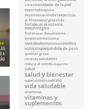
cuidado de la piel
corazón
deporte
desayuno
ejercicio
desintoxicación
dieta
energía
el fitness
estrés
fortalecer el sistema
inmunológico
fruta
invierno
hacer dieta
limpieza
melatonina
metabolismo
niños
018
minoxidil
piel
LAS
pérdida de peso
nutrición
O A
quemar grasa
AÑO
recetas saludables
reducir el estrés
relajación
salud
salud y bienestar
verano
superalimento
vida saludable
vitaminas
vitaminas y
suplementos