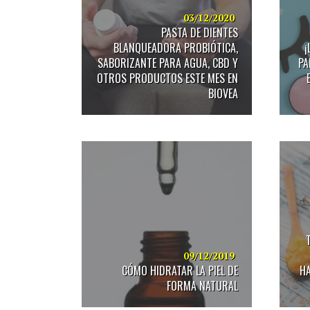
discapacidad
visual
03/12/2020
PASTA DE DIENTES
que
están
BLANQUEADORA PROBIÓTICA,
¡
usando
SABORIZANTE PARA AGUA, CBD Y
PA
un
OTROS PRODUCTOS ESTE MES EN
lector
BIOVEA
de
pantalla;
Presione
Control-
F10
para
abrir
un
menú
de
accesibilidad.
09/12/2019
CÓMO HIDRATAR LA PIEL DE
HA
FORMA NATURAL