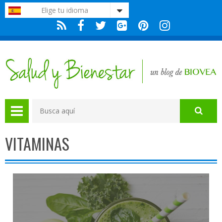
Nota:
Elige tu idioma
este
sitio
web
incluye
un
sistema
de
accesibilidad.
VITAMINAS