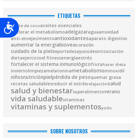
ETIQUETAS
Accesibilidad
aceites esenciales
aceite de coco
adelgazar
acelerar el metabolismo
agua
ansiedad
antioxidantes
anti-envejecimiento
aparato digestivo
biovea
aumentar la energía
corazón
cuidado de la piel
deporte
desayuno
desintoxicación
ejercicio
energía
dieta
el fitness
estrés
fortalecer el sistema inmunológico
fruta
hacer dieta
metabolismo
invierno
limpieza
melatonina
minoxidil
piel
pérdida de peso
niños
nutrición
quemar grasa
salud
recetas saludables
reducir el estrés
relajación
salud y bienestar
verano
superalimento
vida saludable
vitaminas
vitaminas y suplementos
yodo
SOBRE NOSOTROS