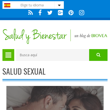
Nota:
Elige tu idioma
este
sitio
web
incluye
un
sistema
de
accesibilidad.
SALUD SEXUAL