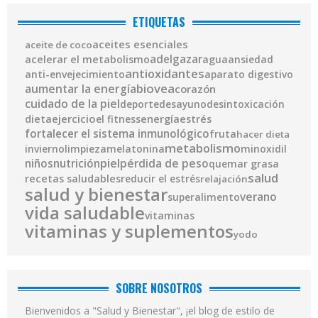
ETIQUETAS
aceites esenciales
aceite de coco
adelgazar
acelerar el metabolismo
agua
ansiedad
antioxidantes
anti-envejecimiento
aparato digestivo
biovea
aumentar la energía
corazón
cuidado de la piel
deporte
desayuno
desintoxicación
ejercicio
energía
dieta
el fitness
estrés
fortalecer el sistema inmunológico
fruta
hacer dieta
metabolismo
invierno
limpieza
melatonina
minoxidil
piel
pérdida de peso
niños
nutrición
quemar grasa
salud
recetas saludables
reducir el estrés
relajación
salud y bienestar
verano
superalimento
vida saludable
vitaminas
vitaminas y suplementos
yodo
SOBRE NOSOTROS
Bienvenidos a "Salud y Bienestar", ¡el blog de estilo de