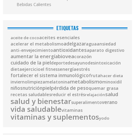
Bebidas Calientes
ETIQUETAS
aceites esenciales
aceite de coco
adelgazar
acelerar el metabolismo
agua
ansiedad
antioxidantes
anti-envejecimiento
aparato digestivo
biovea
aumentar la energía
corazón
cuidado de la piel
deporte
desayuno
desintoxicación
ejercicio
energía
dieta
el fitness
estrés
fortalecer el sistema inmunológico
fruta
hacer dieta
metabolismo
invierno
limpieza
melatonina
minoxidil
piel
pérdida de peso
niños
nutrición
quemar grasa
salud
recetas saludables
reducir el estrés
relajación
salud y bienestar
verano
superalimento
vida saludable
vitaminas
vitaminas y suplementos
yodo