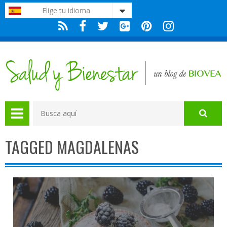
Nota:
Elige tu idioma
este
sitio
web
incluye
un
sistema
de
accesibilidad.
TAGGED MAGDALENAS