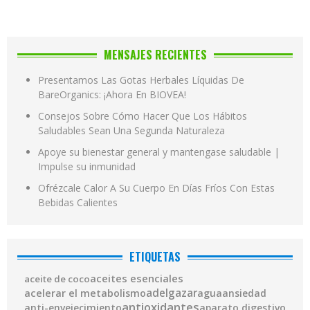
MENSAJES RECIENTES
Presentamos Las Gotas Herbales Líquidas De
BareOrganics: ¡Ahora En BIOVEA!
Consejos Sobre Cómo Hacer Que Los Hábitos
Saludables Sean Una Segunda Naturaleza
Apoye su bienestar general y mantengase saludable |
Impulse su inmunidad
Ofrézcale Calor A Su Cuerpo En Días Fríos Con Estas
Bebidas Calientes
ETIQUETAS
aceites esenciales
aceite de coco
adelgazar
acelerar el metabolismo
agua
ansiedad
antioxidantes
anti-envejecimiento
aparato digestivo