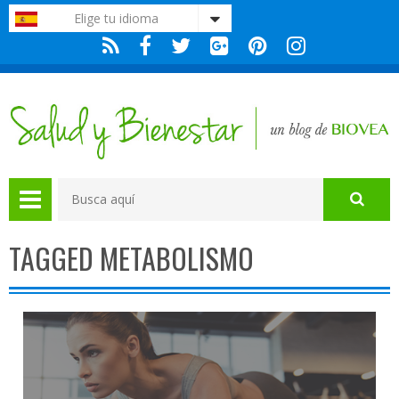
Nota:
Elige tu idioma
este
sitio
web
incluye
un
sistema
de
accesibilidad.
TAGGED METABOLISMO