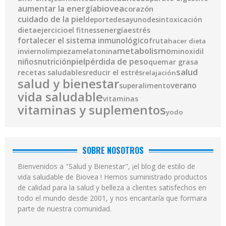
biovea
aumentar la energía
corazón
cuidado de la piel
deporte
desayuno
desintoxicación
ejercicio
energía
dieta
el fitness
estrés
fortalecer el sistema inmunológico
fruta
hacer dieta
metabolismo
invierno
limpieza
melatonina
minoxidil
piel
pérdida de peso
niños
nutrición
quemar grasa
salud
recetas saludables
reducir el estrés
relajación
salud y bienestar
verano
superalimento
vida saludable
vitaminas
vitaminas y suplementos
yodo
SOBRE NOSOTROS
Bienvenidos a "Salud y Bienestar", ¡el blog de estilo de
vida saludable de Biovea ! Hemos suministrado productos
de calidad para la salud y belleza a clientes satisfechos en
todo el mundo desde 2001, y nos encantaría que formara
parte de nuestra comunidad.