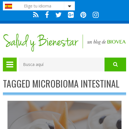
Nota:
Elige tu idioma
este
sitio
web
incluye
un
sistema
de
accesibilidad.
TAGGED MICROBIOMA INTESTINAL