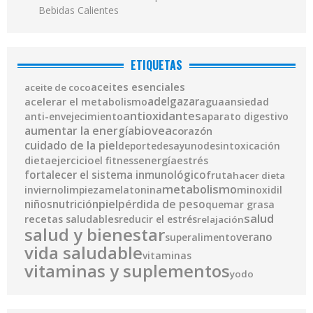
Bebidas Calientes
ETIQUETAS
aceites esenciales
aceite de coco
adelgazar
acelerar el metabolismo
agua
ansiedad
antioxidantes
anti-envejecimiento
aparato digestivo
biovea
aumentar la energía
corazón
cuidado de la piel
deporte
desayuno
desintoxicación
ejercicio
energía
dieta
el fitness
estrés
fortalecer el sistema inmunológico
fruta
hacer dieta
metabolismo
invierno
limpieza
melatonina
minoxidil
piel
pérdida de peso
niños
nutrición
quemar grasa
salud
recetas saludables
reducir el estrés
relajación
salud y bienestar
verano
superalimento
vida saludable
vitaminas
vitaminas y suplementos
yodo