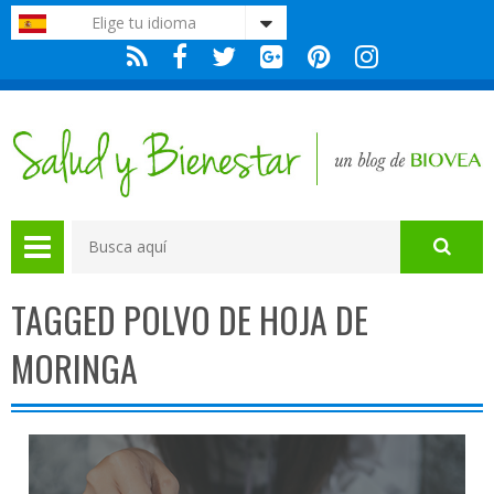
Nota:
Elige tu idioma
este
sitio
web
incluye
un
sistema
de
accesibilidad.
TAGGED POLVO DE HOJA DE
MORINGA