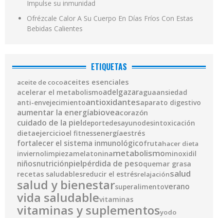
Impulse su inmunidad
Ofrézcale Calor A Su Cuerpo En Días Fríos Con Estas
Bebidas Calientes
ETIQUETAS
aceites esenciales
aceite de coco
adelgazar
acelerar el metabolismo
agua
ansiedad
antioxidantes
anti-envejecimiento
aparato digestivo
biovea
aumentar la energía
corazón
cuidado de la piel
deporte
desayuno
desintoxicación
ejercicio
energía
dieta
el fitness
estrés
fortalecer el sistema inmunológico
fruta
hacer dieta
metabolismo
invierno
limpieza
melatonina
minoxidil
piel
pérdida de peso
niños
nutrición
quemar grasa
salud
recetas saludables
reducir el estrés
relajación
salud y bienestar
verano
superalimento
vida saludable
vitaminas
vitaminas y suplementos
yodo