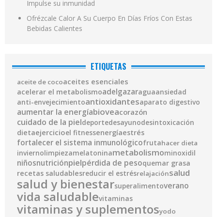
Impulse su inmunidad
Ofrézcale Calor A Su Cuerpo En Días Fríos Con Estas
Bebidas Calientes
ETIQUETAS
aceites esenciales
aceite de coco
adelgazar
acelerar el metabolismo
agua
ansiedad
antioxidantes
anti-envejecimiento
aparato digestivo
biovea
aumentar la energía
corazón
cuidado de la piel
deporte
desayuno
desintoxicación
ejercicio
energía
dieta
el fitness
estrés
fortalecer el sistema inmunológico
fruta
hacer dieta
metabolismo
invierno
limpieza
melatonina
minoxidil
piel
pérdida de peso
niños
nutrición
quemar grasa
salud
recetas saludables
reducir el estrés
relajación
salud y bienestar
verano
superalimento
vida saludable
vitaminas
vitaminas y suplementos
yodo