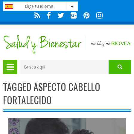
Nota:
Elige tu idioma
este
sitio
web
incluye
un
sistema
de
accesibilidad.
TAGGED ASPECTO CABELLO
FORTALECIDO