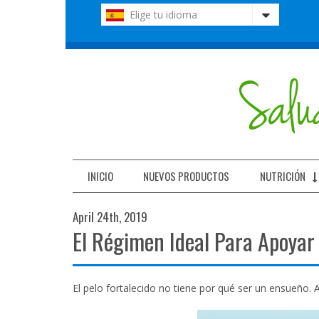
Nota:
Elige tu idioma
este
sitio
web
incluye
un
sistema
de
accesibilidad.
Presione
Control-
F11
INICIO
NUEVOS PRODUCTOS
NUTRICIÓN
para
ajustar
April 24th, 2019
el
El Régimen Ideal Para Apoyar 
sitio
web
a
las
El pelo fortalecido no tiene por qué ser un ensueño.
personas
con