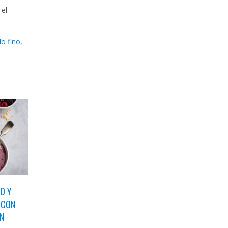
 el
lo fino
,
O Y
 CON
EN