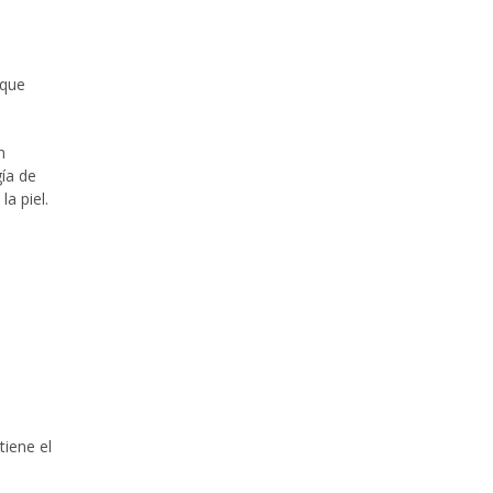
 que
n
ía de
a piel.
tiene el