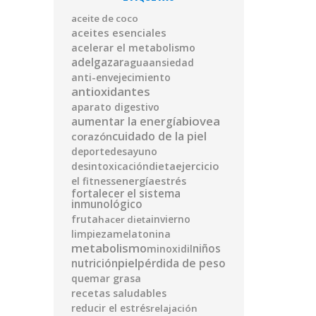
aceite de coco
aceites esenciales
acelerar el metabolismo
adelgazar
agua
ansiedad
anti-envejecimiento
antioxidantes
aparato digestivo
biovea
aumentar la energía
cuidado de la piel
corazón
deporte
desayuno
ejercicio
desintoxicación
dieta
energía
el fitness
estrés
fortalecer el sistema
inmunológico
fruta
invierno
hacer dieta
limpieza
melatonina
metabolismo
niños
minoxidil
piel
pérdida de peso
nutrición
quemar grasa
recetas saludables
reducir el estrés
relajación