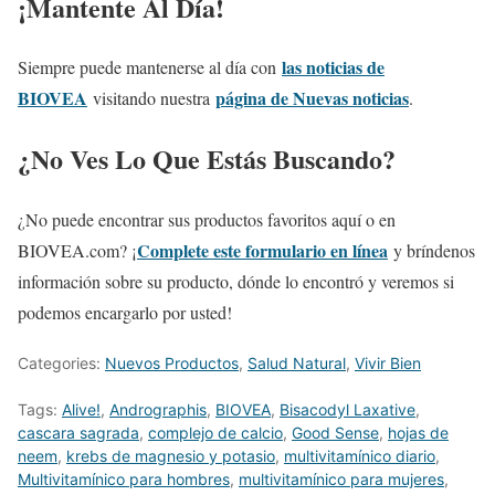
¡Mantente Al Día!
las noticias de
Siempre puede mantenerse al día con
BIOVEA
página de Nuevas noticias
visitando nuestra
.
¿No Ves Lo Que Estás Buscando?
¿No puede encontrar sus productos favoritos aquí o en
Complete este formulario en línea
BIOVEA.com? ¡
y bríndenos
información sobre su producto, dónde lo encontró y veremos si
podemos encargarlo por usted!
Categories:
Nuevos Productos
,
Salud Natural
,
Vivir Bien
Tags:
Alive!
,
Andrographis
,
BIOVEA
,
Bisacodyl Laxative
,
cascara sagrada
,
complejo de calcio
,
Good Sense
,
hojas de
neem
,
krebs de magnesio y potasio
,
multivitamínico diario
,
Multivitamínico para hombres
,
multivitamínico para mujeres
,