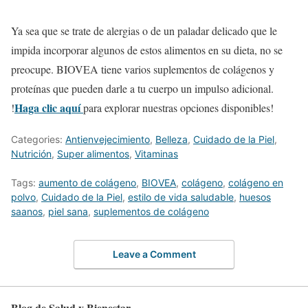
Ya sea que se trate de alergias o de un paladar delicado que le
impida incorporar algunos de estos alimentos en su dieta, no se
preocupe. BIOVEA tiene varios suplementos de colágenos y
proteínas que pueden darle a tu cuerpo un impulso adicional.
Haga clic aquí
!
para explorar nuestras opciones disponibles!
Categories:
Antienvejecimiento
,
Belleza
,
Cuidado de la Piel
,
Nutrición
,
Super alimentos
,
Vitaminas
Tags:
aumento de colágeno
,
BIOVEA
,
colágeno
,
colágeno en
polvo
,
Cuidado de la Piel
,
estilo de vida saludable
,
huesos
saanos
,
piel sana
,
suplementos de colágeno
Leave a Comment
Blog de Salud y Bienestar