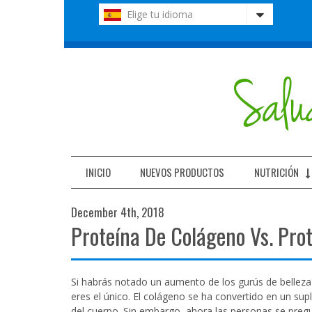
Nota:
Elige tu idioma
este
sitio
web
incluye
un
sistema
de
accesibilidad.
Presione
Control-
F11
INICIO
NUEVOS PRODUCTOS
NUTRICIÓN
para
ajustar
December 4th, 2018
el
Proteína De Colágeno Vs. Pro
sitio
web
a
las
Si habrás notado un aumento de los gurús de belleza 
personas
eres el único. El colágeno se ha convertido en un s
con
del cuerpo. Sin embargo, ahora las personas se pregu