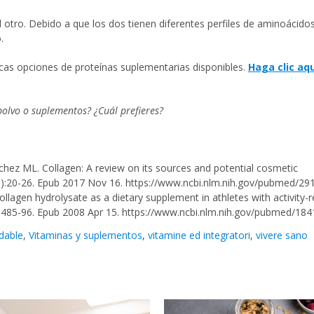
 otro. Debido a que los dos tienen diferentes perfiles de aminoácidos
.
icas opciones de proteínas suplementarias disponibles.
Haga clic aq
polvo o suplementos? ¿
Cuál
prefieres?
hez ML. Collagen: A review on its sources and potential cosmetic
(1):20-26. Epub 2017 Nov 16. https://www.ncbi.nlm.nih.gov/pubmed/2
collagen hydrolysate as a dietary supplement in athletes with activity-r
:1485-96. Epub 2008 Apr 15. https://www.ncbi.nlm.nih.gov/pubmed/18
udable
,
Vitaminas y suplementos
,
vitamine ed integratori
,
vivere sano