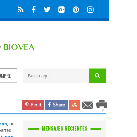
OMPRE
eno
, no
MENSAJES RECIENTES
partes
 suero
.