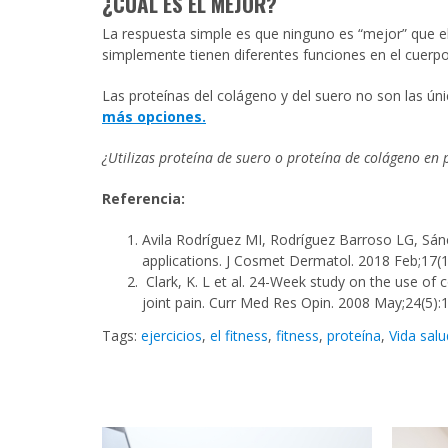
¿CUÁL ES EL MEJOR?
La respuesta simple es que ninguno es “mejor” que el
simplemente tienen diferentes funciones en el cuerpo
Las proteínas del colágeno y del suero no son las ún
más opciones.
¿Utiliza
s
proteína de suero o proteína de colágeno en 
Referenc
ia
:
Avila Rodríguez MI, Rodríguez Barroso LG, Sánc
applications. J Cosmet Dermatol. 2018 Feb;17
Clark, K. L et al. 24-Week study on the use of 
joint pain. Curr Med Res Opin. 2008 May;24(5)
Tags:
ejercicios
,
el fitness
,
fitness
,
proteína
,
Vida sal