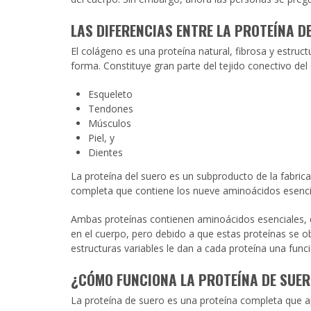
discapacidad
visual
LAS DIFERENCIAS ENTRE LA PROTEÍNA D
que
están
El colágeno es una proteína natural, fibrosa y estruc
usando
forma. Constituye gran parte del tejido conectivo del
un
lector
Esqueleto
de
Tendones
pantalla;
Músculos
Presione
Piel, y
Control-
Dientes
F10
La proteína del suero es un subproducto de la fabric
para
completa que contiene los nueve aminoácidos esenci
abrir
un
Ambas proteínas contienen aminoácidos esenciales, q
menú
en el cuerpo, pero debido a que estas proteínas se ob
de
estructuras variables le dan a cada proteína una funci
accesibilidad.
¿
CÓMO FUNCIONA LA PROTEÍNA DE SUE
La proteína de suero es una proteína completa que 