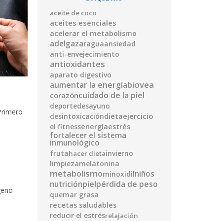
aceite de coco
aceites esenciales
acelerar el metabolismo
adelgazar
agua
ansiedad
anti-envejecimiento
antioxidantes
aparato digestivo
biovea
aumentar la energía
cuidado de la piel
corazón
deporte
desayuno
Primero
ejercicio
desintoxicación
dieta
energía
el fitness
estrés
e
fortalecer el sistema
inmunológico
fruta
invierno
hacer dieta
limpieza
melatonina
metabolismo
niños
minoxidil
piel
pérdida de peso
nutrición
geno
quemar grasa
recetas saludables
reducir el estrés
relajación