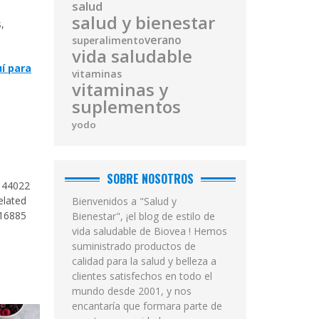
salud
salud y bienestar
,
verano
superalimento
vida saludable
uí para
vitaminas
vitaminas y
suplementos
yodo
SOBRE NOSOTROS
9144022
elated
Bienvenidos a "Salud y
416885
Bienestar", ¡el blog de estilo de
vida saludable de Biovea ! Hemos
suministrado productos de
calidad para la salud y belleza a
clientes satisfechos en todo el
mundo desde 2001, y nos
encantaría que formara parte de