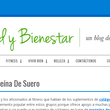
FITNESS
VIVIR BIEN
BELLEZA
CONTÁCTENOS
C
teína De Suero
y los aficionados al fitness que hablan de los suplementos de
colág
uplemento popular entre estos grupos porque ofrece apoyo a muchas 
ntan si se puede usar proteína de colágeno en lugar de
proteína de