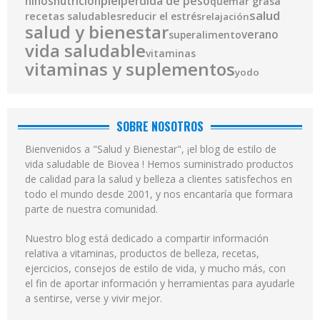
piel
pérdida de peso
niños
nutrición
quemar grasa
salud
recetas saludables
reducir el estrés
relajación
salud y bienestar
verano
superalimento
vida saludable
vitaminas
vitaminas y suplementos
yodo
SOBRE NOSOTROS
Bienvenidos a "Salud y Bienestar", ¡el blog de estilo de
vida saludable de Biovea ! Hemos suministrado productos
de calidad para la salud y belleza a clientes satisfechos en
todo el mundo desde 2001, y nos encantaría que formara
parte de nuestra comunidad.
Nuestro blog está dedicado a compartir información
relativa a vitaminas, productos de belleza, recetas,
ejercicios, consejos de estilo de vida, y mucho más, con
el fin de aportar información y herramientas para ayudarle
a sentirse, verse y vivir mejor.