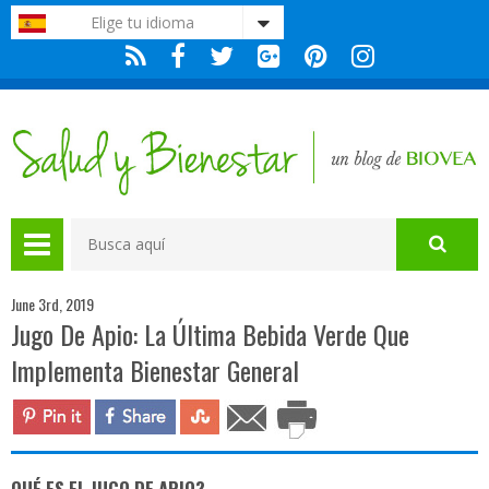
Nota:
Elige tu idioma
este
sitio
web
incluye
un
sistema
de
accesibilidad.
June 3rd, 2019
Jugo De Apio: La Última Bebida Verde Que
Implementa Bienestar General
QUÉ ES EL JUGO DE APIO?