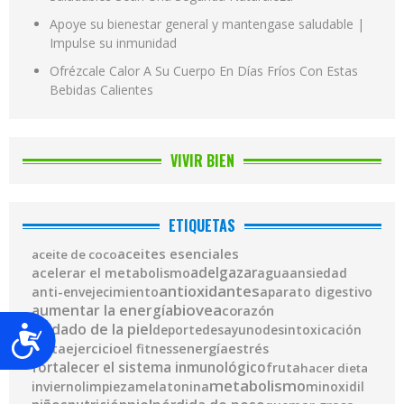
Apoye su bienestar general y mantengase saludable |
Impulse su inmunidad
Ofrézcale Calor A Su Cuerpo En Días Fríos Con Estas
Bebidas Calientes
VIVIR BIEN
ETIQUETAS
aceites esenciales
aceite de coco
adelgazar
acelerar el metabolismo
agua
ansiedad
antioxidantes
anti-envejecimiento
aparato digestivo
biovea
aumentar la energía
corazón
cuidado de la piel
deporte
desayuno
desintoxicación
Accesibilidad
ejercicio
energía
dieta
el fitness
estrés
fortalecer el sistema inmunológico
fruta
hacer dieta
metabolismo
invierno
limpieza
melatonina
minoxidil