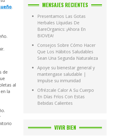
 su
MENSAJES RECIENTES
sueño
.
Presentamos Las Gotas
Herbales Líquidas De
BareOrganics: ¡Ahora En
BIOVEA!
eño.
Consejos Sobre Cómo Hacer
ir.
Que Los Hábitos Saludables
Sean Una Segunda Naturaleza
Apoye su bienestar general y
s de
mantengase saludable |
que
Impulse su inmunidad
letas al
Ofrézcale Calor A Su Cuerpo
en la
En Días Fríos Con Estas
Bebidas Calientes
ño.
r
itorio
VIVIR BIEN