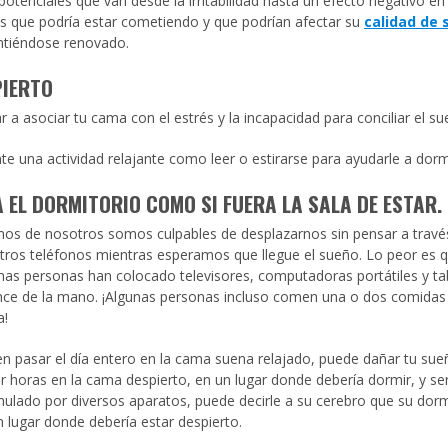
otenciales que van desde la irritabilidad hasta un efecto negativo en
s que podría estar cometiendo y que podrían afectar su
calidad de 
intiéndose renovado.
PIERTO
a asociar tu cama con el estrés y la incapacidad para conciliar el su
nte una actividad relajante como leer o estirarse para ayudarle a dorm
 EL DORMITORIO COMO SI FUERA LA SALA DE ESTAR.
os de nosotros somos culpables de desplazarnos sin pensar a travé
tros teléfonos mientras esperamos que llegue el sueño. Lo peor es 
as personas han colocado televisores, computadoras portátiles y tab
nce de la mano. ¡Algunas personas incluso comen una o dos comidas 
a!
ien pasar el día entero en la cama suena relajado, puede dañar tu sue
r horas en la cama despierto, en un lugar donde debería dormir, y se
mulado por diversos aparatos, puede decirle a su cerebro que su dorm
n lugar donde debería estar despierto.