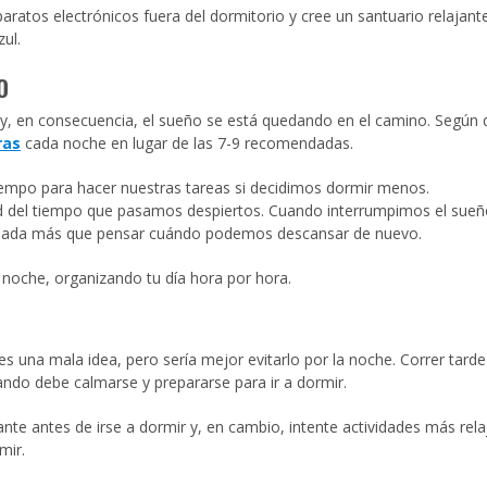
ratos electrónicos fuera del dormitorio y cree un santuario relajant
ul.
O
y, en consecuencia, el sueño se está quedando en el camino. Según 
ras
cada noche en lugar de las 7-9 recomendadas.
empo para hacer nuestras tareas si decidimos dormir menos.
d del tiempo que pasamos despiertos. Cuando interrumpimos el sueñ
nada más que pensar cuándo podemos descansar de nuevo.
 noche, organizando tu día hora por hora.
s una mala idea, pero sería mejor evitarlo por la noche. Correr tarde
ndo debe calmarse y prepararse para ir a dormir.
uante antes de irse a dormir y, en cambio, intente actividades más rel
mir.