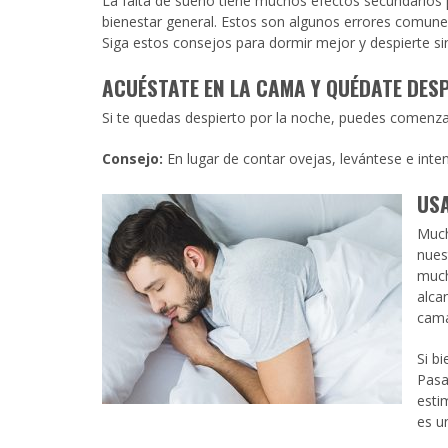
La falta de sueño tiene muchos efectos secundarios p
discapacidad
bienestar general. Estos son algunos errores comune
visual
Siga estos consejos para dormir mejor y despierte s
que
están
ACUÉSTATE EN LA CAMA Y QUÉDATE DES
usando
un
Si te quedas despierto por la noche, puedes comenzar 
lector
de
Consejo:
En lugar de contar ovejas, levántese e inte
pantalla;
Presione
USA
Control-
Much
F10
nues
para
much
abrir
alca
un
cam
menú
de
Si b
accesibilidad.
Pasa
esti
es u