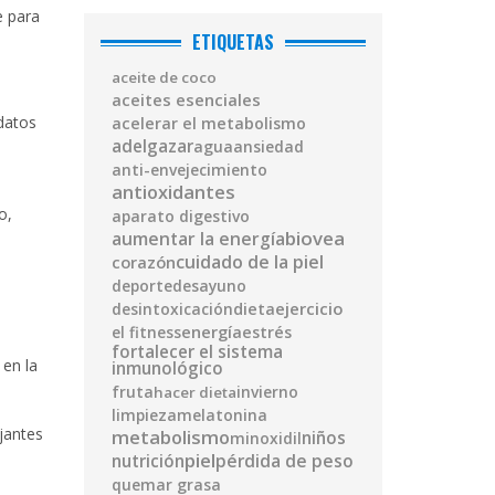
e para
ETIQUETAS
aceite de coco
aceites esenciales
datos
acelerar el metabolismo
adelgazar
agua
ansiedad
anti-envejecimiento
antioxidantes
o,
aparato digestivo
biovea
aumentar la energía
cuidado de la piel
corazón
deporte
desayuno
ejercicio
desintoxicación
dieta
energía
el fitness
estrés
fortalecer el sistema
 en la
inmunológico
fruta
invierno
hacer dieta
limpieza
melatonina
ajantes
metabolismo
niños
minoxidil
piel
pérdida de peso
nutrición
quemar grasa