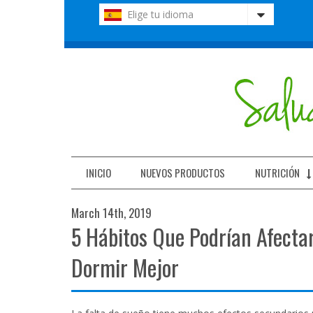
Nota:
Elige tu idioma
este
sitio
web
incluye
un
sistema
de
accesibilidad.
Presione
Control-
F11
INICIO
NUEVOS PRODUCTOS
NUTRICIÓN
para
ajustar
March 14th, 2019
el
5 Hábitos Que Podrían Afecta
sitio
web
a
Dormir Mejor
las
personas
con