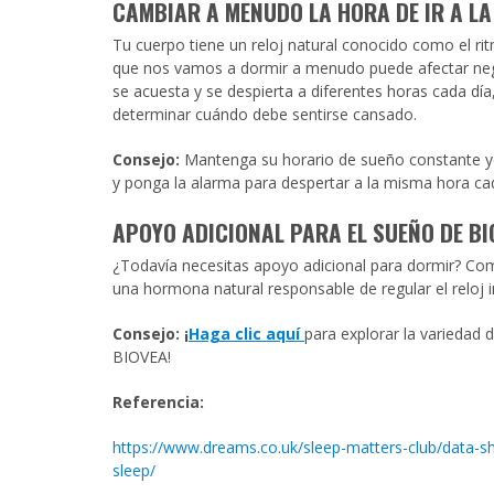
CAMBIA
R A MENUDO LA HORA DE IR A L
Tu cuerpo tiene un reloj natural conocido como el ri
que nos vamos a dormir a menudo puede afectar nega
se acuesta y se despierta a diferentes horas cada día
determinar cuándo debe sentirse cansado.
Consejo:
Mantenga su horario de sueño constante 
y ponga la alarma para despertar a la misma hora c
APOYO ADICIONAL PARA
EL SUEÑO DE B
¿Todavía necesitas apoyo adicional para dormir? Co
una hormona natural responsable de regular el reloj 
Consejo:
¡
Haga clic aquí
para explorar la variedad
BIOVEA!
Referenc
ia:
https://www.dreams.co.uk/sleep-matters-club/data-s
sleep/